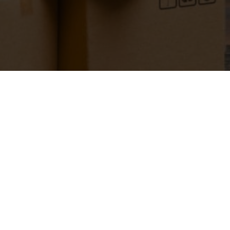
Importafacil
Usuarios
Acerca de
Iniciar sesión
Eventos
Crear cuenta
Asesorías
Libro de reclamaciones
Cursos
Preguntas frecuentes
Contáctanos
Somos una empresa 
Contáctanos
dedicada a la 
importación de 
993175296
productos electrónicos 