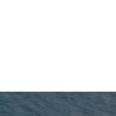
Importació
Importación 
n de 
marítima
muestras
Importa en 
Importación de 
grandes
muestras vía
volúmenes.
aérea.