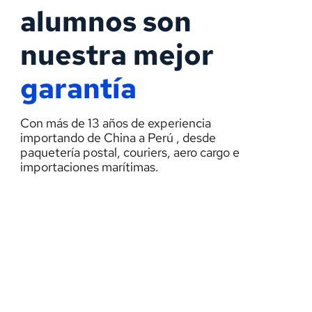
entendible, 
curso de 
i
alumnos son 
brindan varios 
importacion, 
c
ejemplos y 
nos da luces y 
e
sobre todo la 
nos abre la 
nuestra mejor 
n
información 
posibilidad de 
d
está a la mano y 
incursionar en 
c
garantía
compartida, lo 
una nueva e 
V
recomiendo al 
interesante 
100%."
actividad, lo 
Con más de 13 años de experiencia 
recomiendo"
PATY 
importando de China a Perú , desde 
BRACAMONTE
JORGE 
paquetería postal, couriers, aero cargo e 
VALDIVIESO
importaciones marítimas.