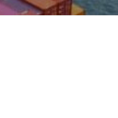
cción de 
Homologación de 
cepción
celulares
Trámite obligatorio en el 
 percepción de 
MTC para importar 
ma legal.
equipos de telecom.