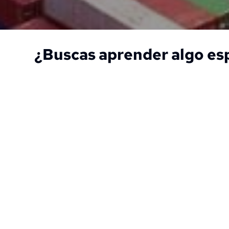
¿Buscas aprender algo es
Costos finales de 
Regis
importación
sanita
Calculamos cuánto te 
Trámite en DI
costará cada producto de 
importar juguet
tu importación
de escrit