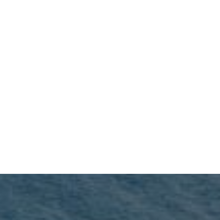
Importación 
de 
Importación 
vitaminas
aérea
 Vitaminas y 
suplementos 
Para presupuestos 
alimenticios desde 
de 
USA.
h
asta $2000.