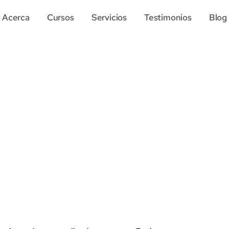
Acerca
Cursos
Servicios
Testimonios
Blog
IMPORTAR DIRECTAMENTE DE CHINA
mina la importaci
de China a Perú 
peruanos a escalar sus negocios aprendiendo a 
import
errores, optimizando 
costos y tiempos de importación