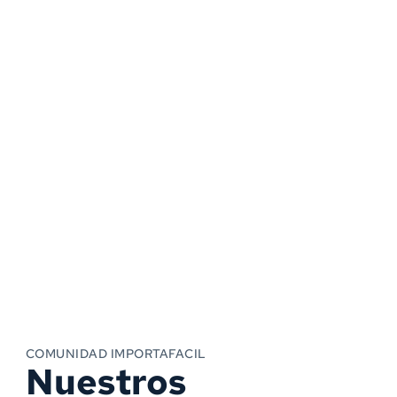
COMUNIDAD IMPORTAFACIL
Nuestros 
"El curso es 
"Excelente el 
"