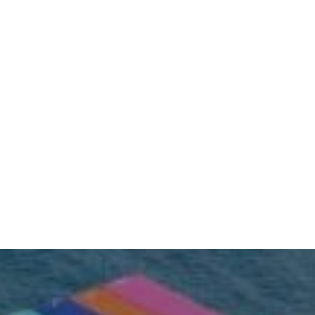
Importación 
Importación 
de juguetes
de celulares
Desde infantiles
hasta juguetes 
Equipos de
para adultos.
 telecomunicación.