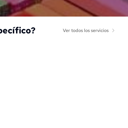
pecífico?
Ver todos los servicios
tro
Autorización 
Redu
rio
sanitaria
per
GESA para 
Trámite en DIGESA para 
 Aprende métodos para 
es y útiles 
importar juguetes y útiles 
reducir tu
orio.
de escritorio.
for