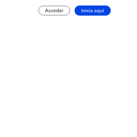
Acceder
Inicia aquí
ón 
ar desde China
 y USA sin 
.