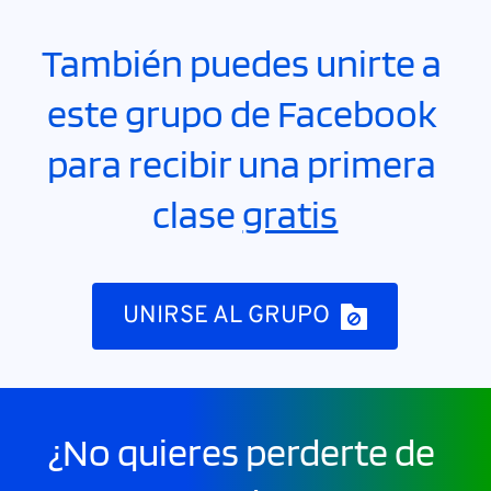
También puedes unirte a 
este grupo de Facebook 
para recibir una primera 
clase 
gratis
UNIRSE AL GRUPO
¿No quieres perderte de 