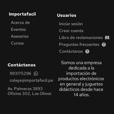
Skip
to
content
Importafacil
Usuarios
Acerca de
Iniciar sesión
Eventos
Crear cuenta
Asesorías
Libro de reclamaciones
Cursos
Preguntas frecuentes
Contáctanos
Somos una empresa 
Contáctanos
dedicada a la 
importación de 
993175296
productos electrónicos 
colaya@importafacil.pe
en general y juguetes 
Av. Palmeras 3893 
didácticos desde hace 
Oficina 302, Los Olivos 
14 años.