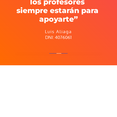
los profesores 
siempre estarán para 
apoyarte”
Luis Aliaga
DNI: 4076061