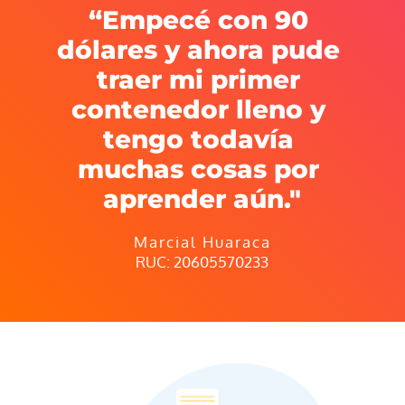
“Empecé con 90 
dólares y ahora pude 
traer mi primer 
contenedor lleno y 
tengo todavía 
muchas cosas por 
aprender aún."
Marcial Huaraca
RUC: 20605570233